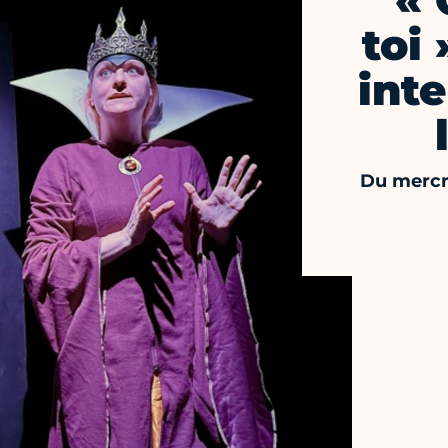
« 
toi 
inte
Du mercr