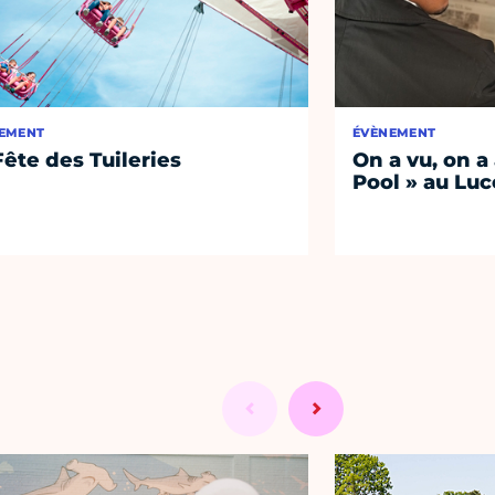
EMENT
ÉVÈNEMENT
Fête des Tuileries
On a vu, on a
Pool » au Luc