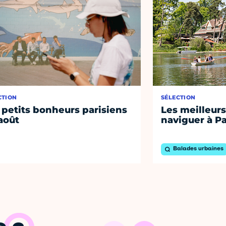
CTION
SÉLECTION
 petits bonheurs parisiens
Les meilleurs
août
naviguer à Pa
Balades urbaines