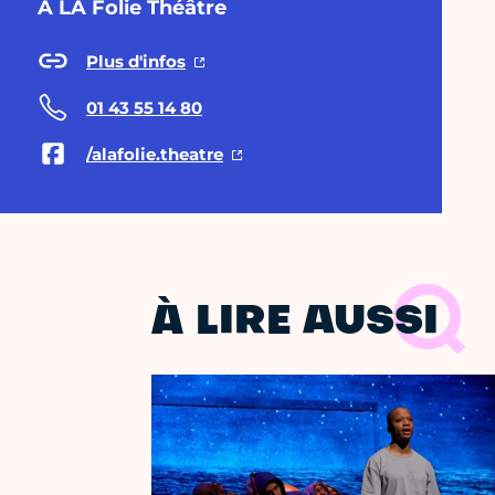
À LA Folie Théâtre
Plus d'infos
01 43 55 14 80
/alafolie.theatre
À LIRE AUSSI