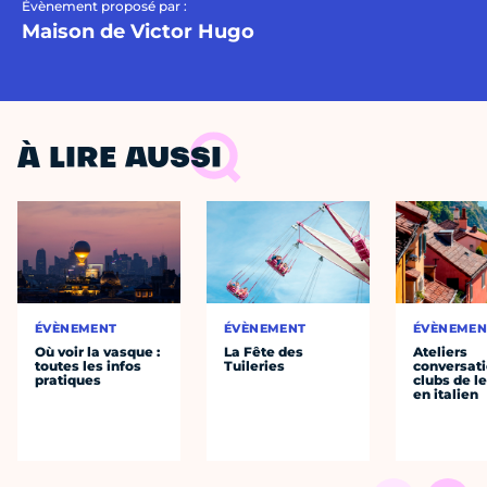
Évènement proposé par :
Maison de Victor Hugo
À LIRE AUSSI
ÉVÈNEMENT
ÉVÈNEMENT
ÉVÈNEMEN
Où voir la vasque :
La Fête des
Ateliers
toutes les infos
Tuileries
conversati
pratiques
clubs de l
en italien