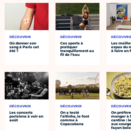
DÉCOUVRIR
DÉCOUVRIR
DÉCOUVRI
Où donner son
Ces sports à
Les meille
sang à Paris cet
pratiquer
expos du
été ?
tranquillement au
à faire en 
fil de l’eau
DÉCOUVRIR
DÉCOUVRIR
DÉCOUVRI
Les concerts
On a testé
On préfèr
parisiens à voir en
l’altinha, le foot
manger à 
août
comme à
cantine : l
Copacabana
aux courge
façon bol