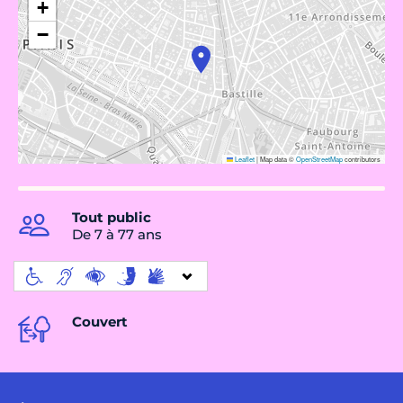
+
−
Leaflet
|
Map data ©
OpenStreetMap
contributors
Tout public
De 7 à 77 ans
Couvert