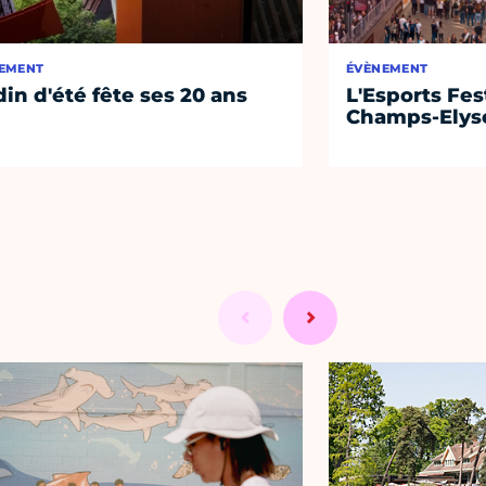
EMENT
ÉVÈNEMENT
din d'été fête ses 20 ans
L'Esports Fest
Champs-Elys