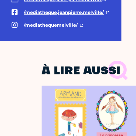
/mediatheque.jeanpierre.melville/
/mediathequemelville/
À LIRE AUSSI