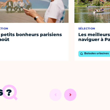
CTION
SÉLECTION
 petits bonheurs parisiens
Les meilleurs
août
naviguer à Pa
Balades urbaines
 ?