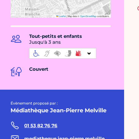
Leaflet
|
Map data ©
OpenStreetMap
contributors
Tout-petits et enfants
Jusqu'à 3 ans
Couvert
Évènement proposé par :
Médiathèque Jean-Pierre Melville
01 53 82 76 76
mediatheque.jean-pierre.melville@paris.fr