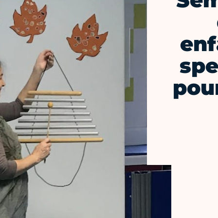
Sem
enf
spe
pour