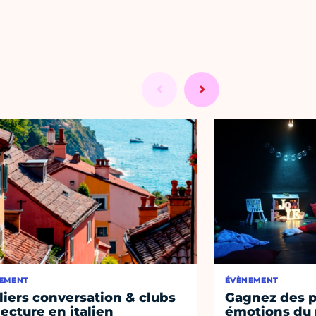
EMENT
ÉVÈNEMENT
liers conversation & clubs
Gagnez des p
lecture en italien
émotions du 