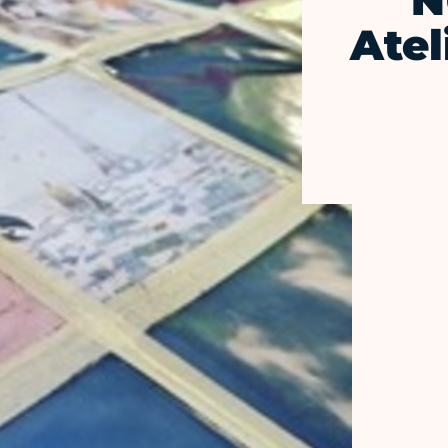
N
Atel