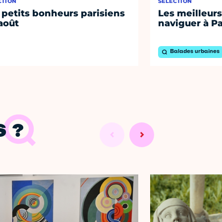
CTION
SÉLECTION
 petits bonheurs parisiens
Les meilleurs
août
naviguer à Pa
Balades urbaines
 ?