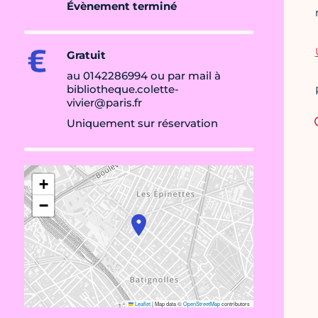
Évènement terminé
Gratuit
au 0142286994 ou par mail à
bibliotheque.colette-
vivier@paris.fr
Uniquement sur réservation
+
−
Leaflet
|
Map data ©
OpenStreetMap
contributors