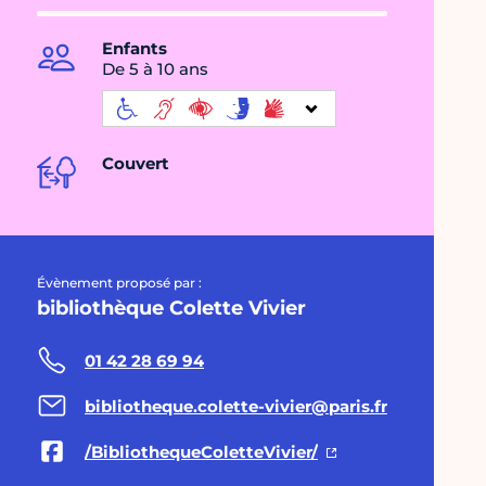
Enfants
De 5 à 10 ans
Couvert
Évènement proposé par :
bibliothèque Colette Vivier
01 42 28 69 94
bibliotheque.colette-vivier@paris.fr
/BibliothequeColetteVivier/