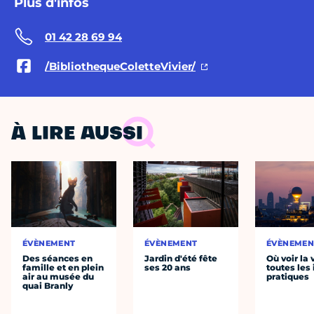
Plus d'infos
01 42 28 69 94
/BibliothequeColetteVivier/
À LIRE AUSSI
ÉVÈNEMENT
ÉVÈNEMENT
ÉVÈNEMEN
Des séances en
Jardin d'été fête
Où voir la 
famille et en plein
ses 20 ans
toutes les 
air au musée du
pratiques
quai Branly