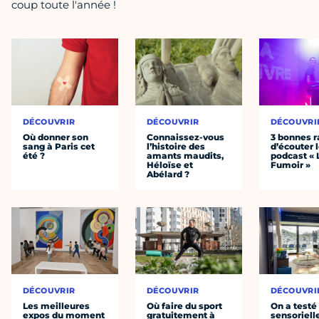
coup toute l'année !
DÉCOUVRIR
DÉCOUVRIR
DÉCOUVRI
Où donner son
Connaissez-vous
3 bonnes r
sang à Paris cet
l’histoire des
d’écouter 
été ?
amants maudits,
podcast « 
Héloïse et
Fumoir »
Abélard ?
DÉCOUVRIR
DÉCOUVRIR
DÉCOUVRI
Les meilleures
Où faire du sport
On a testé 
expos du moment
gratuitement à
sensoriell