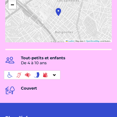
−
Leaflet
|
Map data ©
OpenStreetMap
contributors
Tout-petits et enfants
De 4 à 10 ans
Couvert