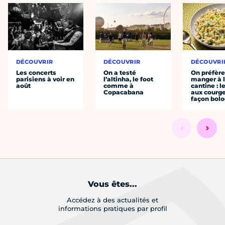
DÉCOUVRIR
DÉCOUVRIR
DÉCOUVRI
Les concerts
On a testé
On préfèr
parisiens à voir en
l’altinha, le foot
manger à 
août
comme à
cantine : l
Copacabana
aux courge
façon bol
Vous êtes...
Accédez à des actualités et
informations pratiques par profil