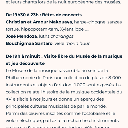
et leurs chants lors de la nuit européenne des musées.
De 19h30 à 23h :
Bêtes de concerts
Christian et Amour Makouaya
, harpe-cigogne, sanzas
tortue, hippopotam-tam, Xylantilope ….
José Mendoza
, luths
charangos
Bouzhigmaa Santaro
, vièle
morin huur
De 19h à minuit : Visite libre du Musée de la musique
et jeu découverte
Le Musée de la musique rassemble au sein de la
Philharmonie de Paris une collection de plus de 8 000
instruments et objets d’art dont 1 000 sont exposés. La
collection relate l'histoire de la musique occidentale du
XVIe siècle à nos jours et donne un aperçu des
principales cultures musicales de par le monde.
Parmi des œuvres insolites comme l’octobasse et le
violon électrique, partez à la recherche d’instruments
en forme d’animaux : guitare tortue, vièle
taus
en