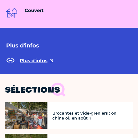
Couvert
Plus d'infos
Plus d'infos
SÉLECTIONS
Brocantes et vide-greniers : on
chine où en août ?