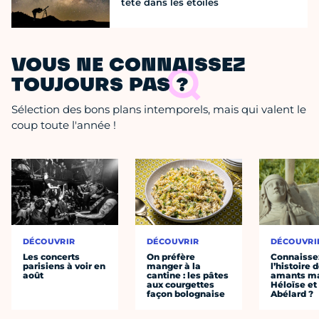
tête dans les étoiles
VOUS NE CONNAISSEZ
TOUJOURS PAS ?
Sélection des bons plans intemporels, mais qui valent le
coup toute l'année !
DÉCOUVRIR
DÉCOUVRIR
DÉCOUVRI
Les concerts
On préfère
Connaisse
parisiens à voir en
manger à la
l’histoire 
août
cantine : les pâtes
amants ma
aux courgettes
Héloïse et
façon bolognaise
Abélard ?