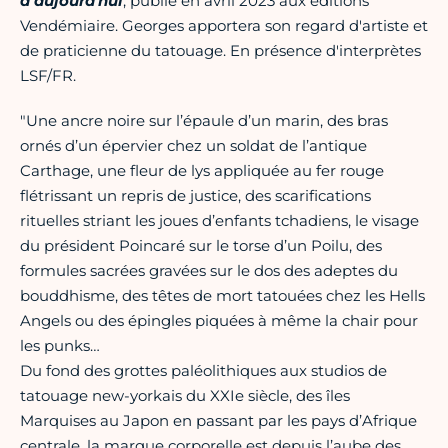
à aujourd'hui
, publié en avril 2023 aux éditions
Vendémiaire. Georges apportera son regard d'artiste et
de praticienne du tatouage. En présence d'interprètes
LSF/FR.
"Une ancre noire sur l’épaule d’un marin, des bras
ornés d’un épervier chez un soldat de l’antique
Carthage, une fleur de lys appliquée au fer rouge
flétrissant un repris de justice, des scarifications
rituelles striant les joues d’enfants tchadiens, le visage
du président Poincaré sur le torse d’un Poilu, des
formules sacrées gravées sur le dos des adeptes du
bouddhisme, des têtes de mort tatouées chez les Hells
Angels ou des épingles piquées à même la chair pour
les punks…
Du fond des grottes paléolithiques aux studios de
tatouage new-yorkais du XXIe siècle, des îles
Marquises au Japon en passant par les pays d’Afrique
centrale, la marque corporelle est depuis l’aube des