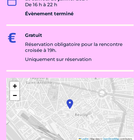
De 16 h à 22 h
Évènement terminé
Gratuit
Réservation obligatoire pour la rencontre
croisée à 19h.
Uniquement sur réservation
+
−
Leaflet
|
Map data ©
OpenStreetMap
contributors