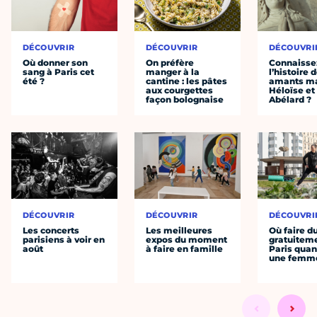
DÉCOUVRIR
DÉCOUVRIR
DÉCOUVRI
Où donner son
On préfère
Connaisse
sang à Paris cet
manger à la
l’histoire 
été ?
cantine : les pâtes
amants ma
aux courgettes
Héloïse et
façon bolognaise
Abélard ?
DÉCOUVRIR
DÉCOUVRIR
DÉCOUVRI
Les concerts
Les meilleures
Où faire d
parisiens à voir en
expos du moment
gratuitem
août
à faire en famille
Paris quan
une femm