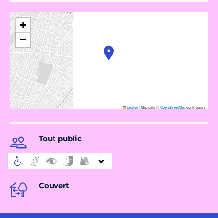
+
−
Leaflet
|
Map data ©
OpenStreetMap
contributors
Tout public
Couvert