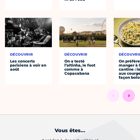
DÉCOUVRIR
DÉCOUVRIR
DÉCOUVRI
Les concerts
On a testé
On préfèr
parisiens à voir en
l’altinha, le foot
manger à 
août
comme à
cantine : l
Copacabana
aux courge
façon bol
Vous êtes...