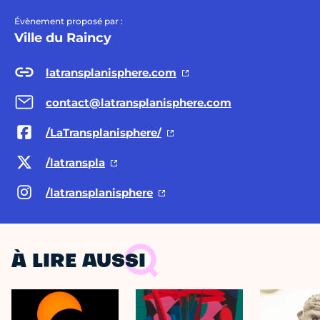
Évènement proposé par :
Ville du Raincy
latransplanisphere.com
contact@latransplanisphere.com
/LaTransplanisphere/
/latranspla
/latransplanisphere
À LIRE AUSSI