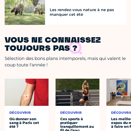
Les rendez-vous nature à ne pas
manquer cet été
VOUS NE CONNAISSEZ
TOUJOURS PAS ?
Sélection des bons plans intemporels, mais qui valent le
coup toute l'année !
DÉCOUVRIR
DÉCOUVRIR
DÉCOUVRI
Où donner son
Ces sports à
Les meille
sang à Paris cet
pratiquer
expos du
été ?
tranquillement au
à faire en 
fil de l’eau