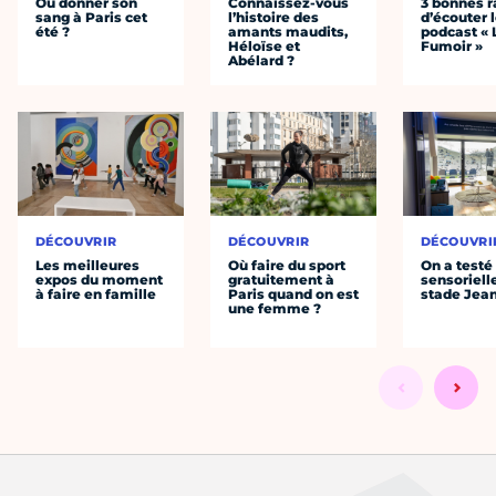
Où donner son
Connaissez-vous
3 bonnes r
sang à Paris cet
l’histoire des
d’écouter 
été ?
amants maudits,
podcast « 
Héloïse et
Fumoir »
Abélard ?
DÉCOUVRIR
DÉCOUVRIR
DÉCOUVRI
Les meilleures
Où faire du sport
On a testé 
expos du moment
gratuitement à
sensoriell
à faire en famille
Paris quand on est
stade Jea
une femme ?