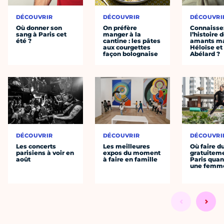
DÉCOUVRIR
DÉCOUVRIR
DÉCOUVRI
Où donner son
On préfère
Connaisse
sang à Paris cet
manger à la
l’histoire 
été ?
cantine : les pâtes
amants ma
aux courgettes
Héloïse et
façon bolognaise
Abélard ?
DÉCOUVRIR
DÉCOUVRIR
DÉCOUVRI
Les concerts
Les meilleures
Où faire d
parisiens à voir en
expos du moment
gratuitem
août
à faire en famille
Paris quan
une femm