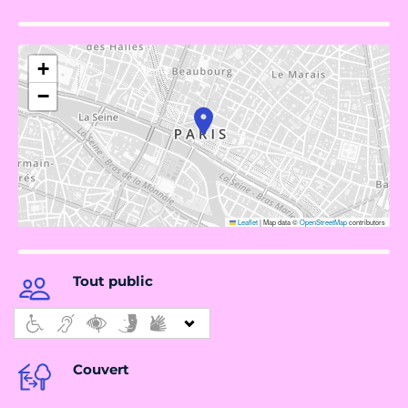
+
−
Leaflet
|
Map data ©
OpenStreetMap
contributors
Tout public
Couvert