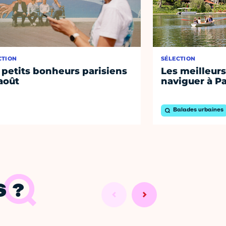
CTION
SÉLECTION
 petits bonheurs parisiens
Les meilleurs
août
naviguer à Pa
Balades urbaines
 ?