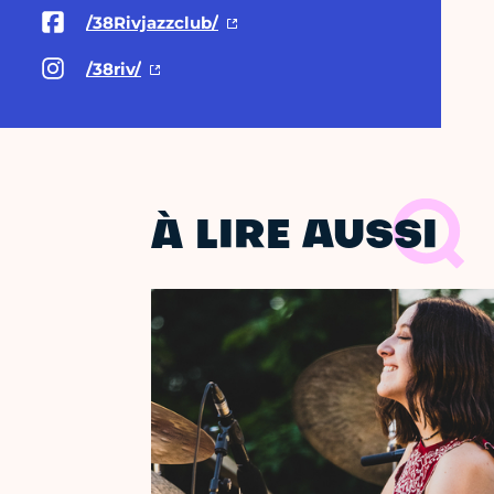
/38Rivjazzclub/
/38riv/
À LIRE AUSSI