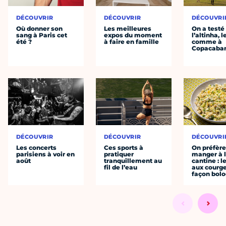
DÉCOUVRIR
DÉCOUVRIR
DÉCOUVRI
Où donner son
Les meilleures
On a testé
sang à Paris cet
expos du moment
l’altinha, l
été ?
à faire en famille
comme à
Copacaba
DÉCOUVRIR
DÉCOUVRIR
DÉCOUVRI
Les concerts
Ces sports à
On préfèr
parisiens à voir en
pratiquer
manger à 
août
tranquillement au
cantine : l
fil de l’eau
aux courge
façon bol