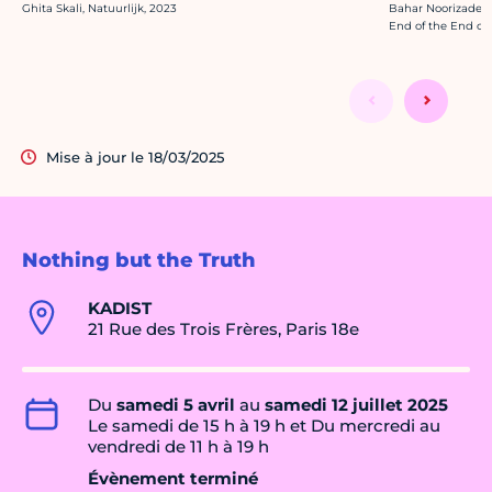
Crédit photo :
Crédit photo :
Ghita Skali, Natuurlijk, 2023
Bahar Noorizadeh,
End of the End of 
Mise à jour le 18/03/2025
Nothing but the Truth
KADIST
21 Rue des Trois Frères, Paris 18e
Du
samedi 5 avril
au
samedi 12 juillet 2025
Le samedi de 15 h à 19 h et Du mercredi au
vendredi de 11 h à 19 h
Évènement terminé