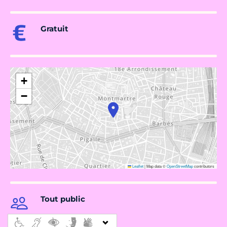
Gratuit
+
−
Leaflet
|
Map data ©
OpenStreetMap
contributors
Tout public