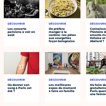
DÉCOUVRIR
DÉCOUVRIR
DÉCOUVRI
Les concerts
On préfère
Connaisse
parisiens à voir en
manger à la
l’histoire 
août
cantine : les pâtes
amants ma
aux courgettes
Héloïse et
façon bolognaise
Abélard ?
DÉCOUVRIR
DÉCOUVRIR
DÉCOUVRI
Où donner son
Les meilleures
Où faire d
sang à Paris cet
expos du moment
gratuitem
été ?
à faire en famille
Paris quan
une femm