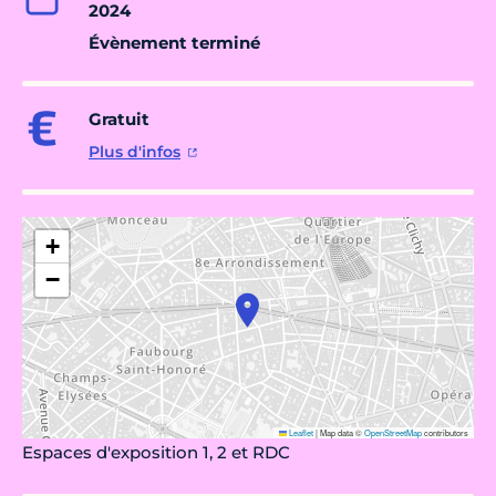
2024
Évènement terminé
Gratuit
Plus d'infos
+
−
Leaflet
|
Map data ©
OpenStreetMap
contributors
Espaces d'exposition 1, 2 et RDC