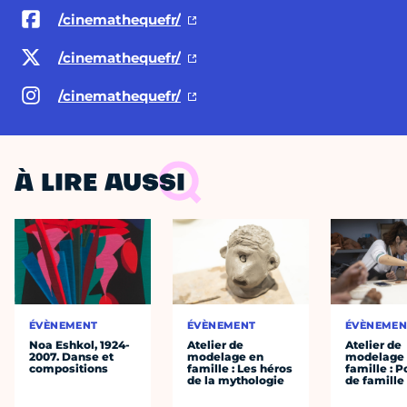
/cinemathequefr/
/cinemathequefr/
/cinemathequefr/
À LIRE AUSSI
ÉVÈNEMENT
ÉVÈNEMENT
ÉVÈNEMEN
Noa Eshkol, 1924-
Atelier de
Atelier de
2007. Danse et
modelage en
modelage
compositions
famille : Les héros
famille : P
de la mythologie
de famille