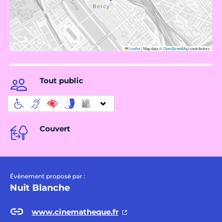
Leaflet
|
Map data ©
OpenStreetMap
contributors
Tout public
Couvert
Évènement proposé par :
Nuit Blanche
www.cinematheque.fr