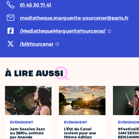
01 45 30 71 41
mediatheque.marguerite-yourcenar@paris.fr
/MediathequeMargueriteYourcenar/
/bibYourcenar
À LIRE AUSSI
ÉVÈNEMENT
ÉVÈNEMENT
ÉVÈNEMEN
Jam Session Jazz
L’Été du Canal
#Festival
au 38Riv, animée
revient pour une
JAM SESS
par Ananda
19ème édition
BENJAMIN