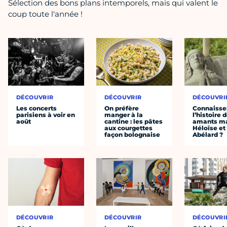
Sélection des bons plans intemporels, mais qui valent le
coup toute l'année !
DÉCOUVRIR
DÉCOUVRIR
DÉCOUVRI
Les concerts
On préfère
Connaisse
parisiens à voir en
manger à la
l’histoire 
août
cantine : les pâtes
amants ma
aux courgettes
Héloïse et
façon bolognaise
Abélard ?
DÉCOUVRIR
DÉCOUVRIR
DÉCOUVRI