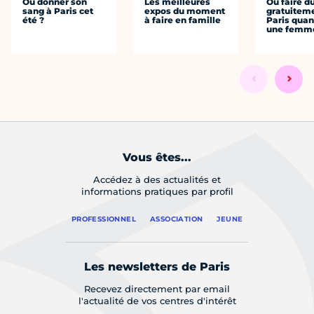
Où donner son
Les meilleures
Où faire d
sang à Paris cet
expos du moment
gratuitem
été ?
à faire en famille
Paris quan
une femm
Vous êtes...
Accédez à des actualités et
informations pratiques par profil
PROFESSIONNEL
ASSOCIATION
JEUNE
Les newsletters de Paris
Recevez directement par email
l'actualité de vos centres d'intérêt