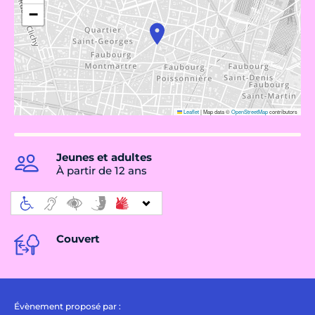
−
Leaflet
|
Map data ©
OpenStreetMap
contributors
Jeunes et adultes
À partir de 12 ans
Couvert
Évènement proposé par :