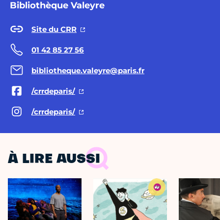
Bibliothèque Valeyre
Site du CRR
01 42 85 27 56
bibliotheque.valeyre@paris.fr
/crrdeparis/
/crrdeparis/
À LIRE AUSSI