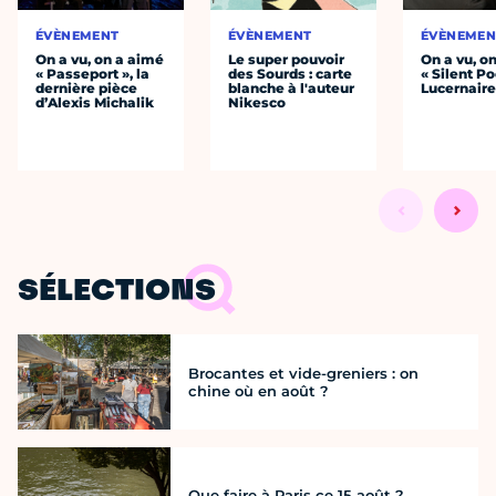
ÉVÈNEMENT
ÉVÈNEMENT
ÉVÈNEMEN
On a vu, on a aimé
Le super pouvoir
On a vu, o
« Passeport », la
des Sourds : carte
« Silent Po
dernière pièce
blanche à l'auteur
Lucernair
d’Alexis Michalik
Nikesco
SÉLECTIONS
Brocantes et vide-greniers : on
chine où en août ?
Que faire à Paris ce 15 août ?