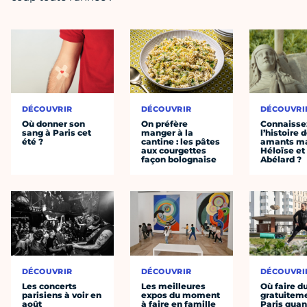
DÉCOUVRIR
DÉCOUVRIR
DÉCOUVRI
Où donner son
On préfère
Connaisse
sang à Paris cet
manger à la
l’histoire 
été ?
cantine : les pâtes
amants ma
aux courgettes
Héloïse et
façon bolognaise
Abélard ?
DÉCOUVRIR
DÉCOUVRIR
DÉCOUVRI
Les concerts
Les meilleures
Où faire d
parisiens à voir en
expos du moment
gratuitem
août
à faire en famille
Paris quan