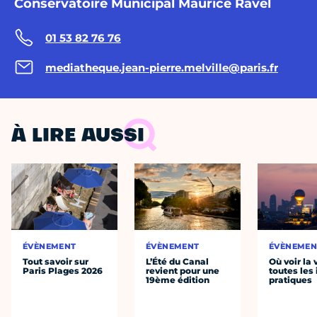
Conservatoire Municipal Maurice Ravel
01 53 82 76 76
mediatheque.jean-pierre.melville@paris.fr
À LIRE AUSSI
ÉVÈNEMENT
ÉVÈNEMENT
ÉVÈNEMEN
Tout savoir sur
L’Été du Canal
Où voir la 
Paris Plages 2026
revient pour une
toutes les 
19ème édition
pratiques