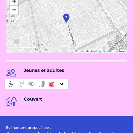
+
−
Leaflet
|
Map data ©
OpenStreetMap
contributors
Jeunes et adultes
Couvert
Évènement proposé par :