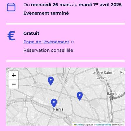
er
Du
mercredi 26 mars
au
mardi 1
avril 2025
Évènement terminé
Gratuit
Page de l'événement
Réservation conseillée
+
−
Leaflet
|
Map data ©
OpenStreetMap
contributors