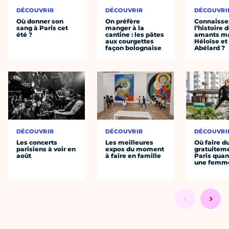
DÉCOUVRIR
DÉCOUVRIR
DÉCOUVRI
Où donner son
On préfère
Connaisse
sang à Paris cet
manger à la
l’histoire 
été ?
cantine : les pâtes
amants ma
aux courgettes
Héloïse et
façon bolognaise
Abélard ?
DÉCOUVRIR
DÉCOUVRIR
DÉCOUVRI
Les concerts
Les meilleures
Où faire d
parisiens à voir en
expos du moment
gratuitem
août
à faire en famille
Paris quan
une femm