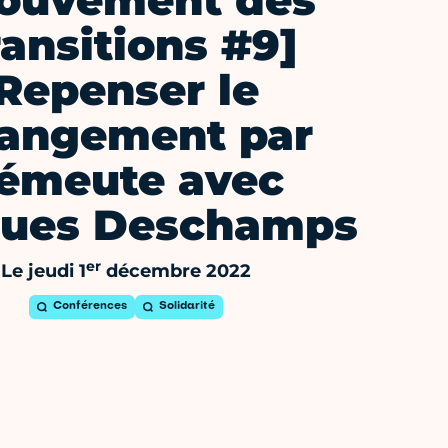
ouvement des
ransitions #9]
Repenser le
angement par
’émeute avec
ques Deschamps
er
Le jeudi 1
décembre 2022
Conférences
Solidarité