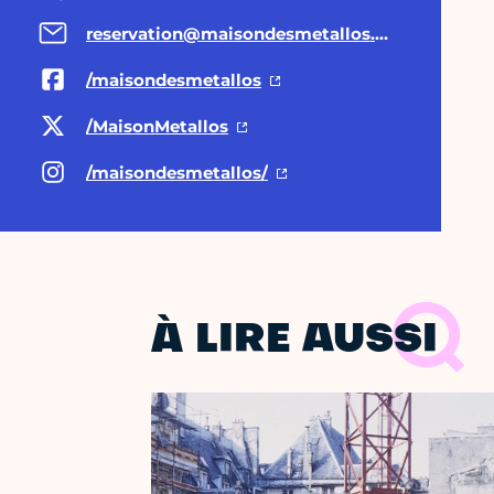
reservation@maisondesmetallos.paris
/maisondesmetallos
/MaisonMetallos
/maisondesmetallos/
À LIRE AUSSI