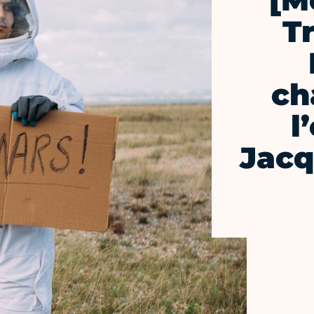
[M
T
ch
l
Jac