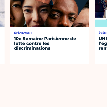
ÉVÈNEMENT
ÉVÈN
10e Semaine Parisienne de
UNI
lutte contre les
l’ég
discriminations
ren