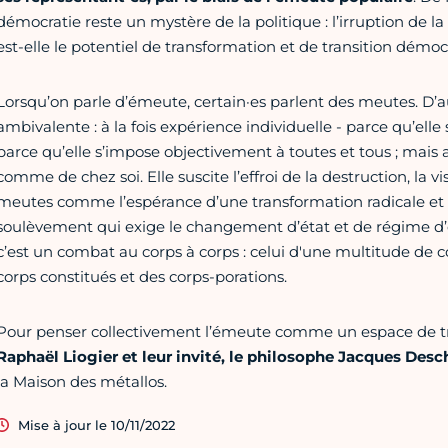
démocratie reste un mystère de la politique : l’irruption de 
est-elle le potentiel de transformation et de transition démoc
Lorsqu’on parle d’émeute, certain·es parlent des meutes. D’
ambivalente : à la fois expérience individuelle - parce qu’elle
parce qu’elle s’impose objectivement à toutes et tous ; mais au
comme de chez soi. Elle suscite l’effroi de la destruction, l
meutes comme l’espérance d’une transformation radicale et 
soulèvement qui exige le changement d’état et de régime d’ex
c’est un combat au corps à corps : celui d'une multitude de c
corps constitués et des corps-porations.
Pour penser collectivement l’émeute comme un espace de tr
Raphaël Liogier et leur invité, le philosophe Jacques Des
la Maison des métallos.
Mise à jour le 10/11/2022