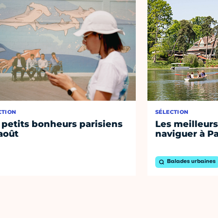
CTION
SÉLECTION
 petits bonheurs parisiens
Les meilleurs
août
naviguer à Pa
Balades urbaines