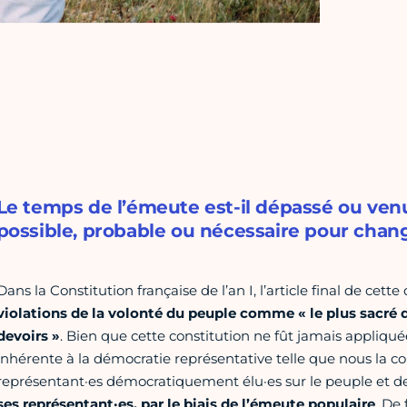
Le temps de l’émeute est-il dépassé ou ven
possible, probable ou nécessaire pour cha
Dans la Constitution française de l’an I, l’article final de cett
violations de la volonté du peuple comme « le plus sacré d
devoirs »
. Bien que cette constitution ne fût jamais appliquée
inhérente à la démocratie représentative telle que nous la con
représentant·es démocratiquement élu·es sur le peuple et de
ses représentant·es, par le biais de l’émeute populaire
. De 