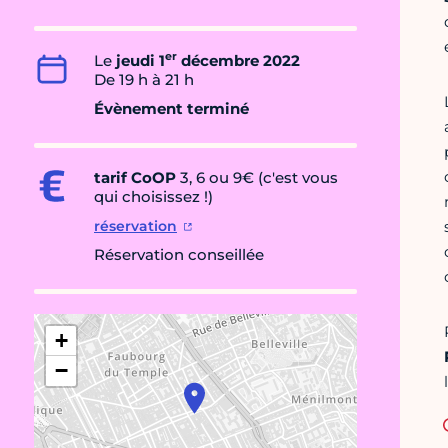
er
Le
jeudi 1
décembre 2022
De 19 h à 21 h
Évènement terminé
tarif CoOP
3, 6 ou 9€ (c'est vous
qui choisissez !)
réservation
Réservation conseillée
+
−