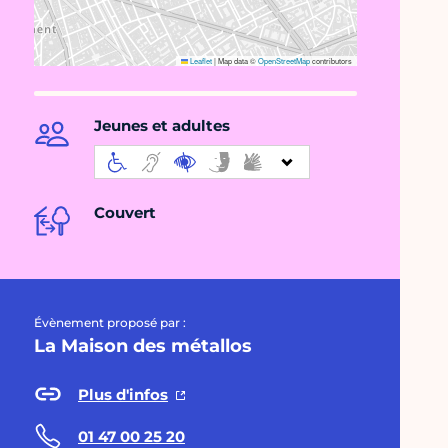
Leaflet
|
Map data ©
OpenStreetMap
contributors
Jeunes et adultes
Couvert
Évènement proposé par :
La Maison des métallos
Plus d'infos
01 47 00 25 20