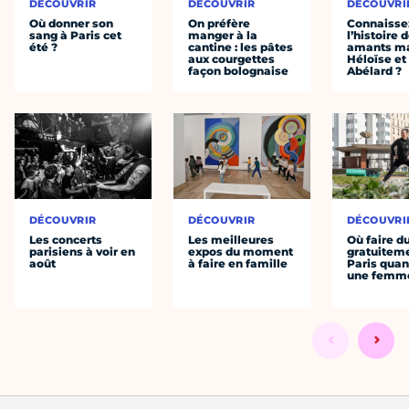
DÉCOUVRIR
DÉCOUVRIR
DÉCOUVRI
Où donner son
On préfère
Connaisse
sang à Paris cet
manger à la
l’histoire 
été ?
cantine : les pâtes
amants ma
aux courgettes
Héloïse et
façon bolognaise
Abélard ?
DÉCOUVRIR
DÉCOUVRIR
DÉCOUVRI
Les concerts
Les meilleures
Où faire d
parisiens à voir en
expos du moment
gratuitem
août
à faire en famille
Paris quan
une femm