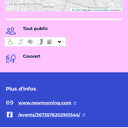
Leaflet
|
Map data ©
OpenStreetMap
contributors
Tout public
Couvert
Plus d'infos
www.newmorning.com
/events/3673576202901544/