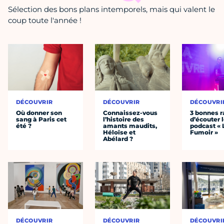
Sélection des bons plans intemporels, mais qui valent le
coup toute l'année !
DÉCOUVRIR
DÉCOUVRIR
DÉCOUVRI
Où donner son
Connaissez-vous
3 bonnes r
sang à Paris cet
l’histoire des
d’écouter 
été ?
amants maudits,
podcast « 
Héloïse et
Fumoir »
Abélard ?
DÉCOUVRIR
DÉCOUVRIR
DÉCOUVRI