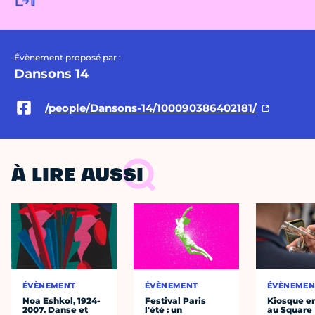
Évènement proposé par :
Dansons 14
/people/Dansons-14/100090386402181/
À LIRE AUSSI
ÉVÈNEMENT
ÉVÈNEMENT
ÉVÈNEMEN
Noa Eshkol, 1924-
Festival Paris
Kiosque en
2007. Danse et
l'été : un
au Square