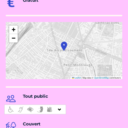
Gratuit
+
−
Leaflet
|
Map data ©
OpenStreetMap
contributors
Tout public
Couvert