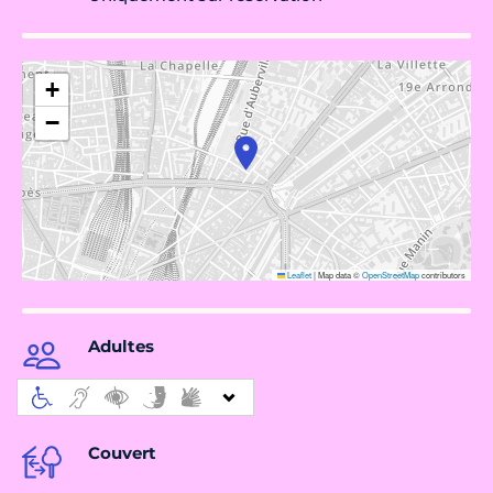
+
−
Leaflet
|
Map data ©
OpenStreetMap
contributors
Adultes
Couvert