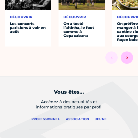
DÉCOUVRIR
DÉCOUVRIR
DÉCOUVRI
Les concerts
On a testé
On préfèr
parisiens à voir en
l’altinha, le foot
manger à 
août
comme à
cantine : l
Copacabana
aux courge
façon bol
Vous êtes...
Accédez à des actualités et
informations pratiques par profil
PROFESSIONNEL
ASSOCIATION
JEUNE