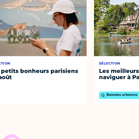
CTION
SÉLECTION
 petits bonheurs parisiens
Les meilleurs
août
naviguer à Pa
Balades urbaines