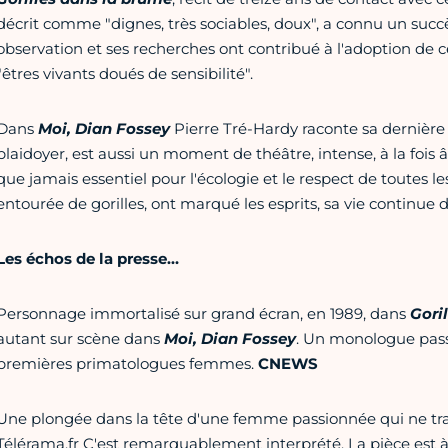
décrit comme "dignes, très sociables, doux", a connu un succ
observation et ses recherches ont contribué à l'adoption de 
"êtres vivants doués de sensibilité".
Dans
Moi, Dian Fossey
Pierre Tré-Hardy raconte sa dernière n
plaidoyer, est aussi un moment de théâtre, intense, à la fois 
que jamais essentiel pour l'écologie et le respect de toutes l
entourée de gorilles, ont marqué les esprits, sa vie continue d
Les échos de la presse…
Personnage immortalisé sur grand écran, en 1989, dans
Gori
autant sur scène dans
Moi, Dian Fossey
. Un monologue passi
premières primatologues femmes.
CNEWS
Une plongée dans la tête d'une femme passionnée qui ne tran
Télérama.fr C'est remarquablement interprété. La pièce est à