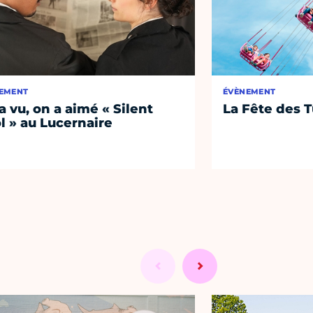
EMENT
ÉVÈNEMENT
a vu, on a aimé « Silent
La Fête des T
l » au Lucernaire