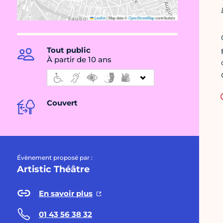
Leaflet
|
Map data ©
OpenStreetMap
contributors
Tout public
À partir de 10 ans
Couvert
Évènement proposé par :
Artistic Théâtre
En savoir plus
01 43 56 38 32