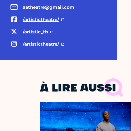
aatheatre@gmail.com
/artistictheatre/
/artistic_th
/artistictheatre/
À LIRE AUSSI