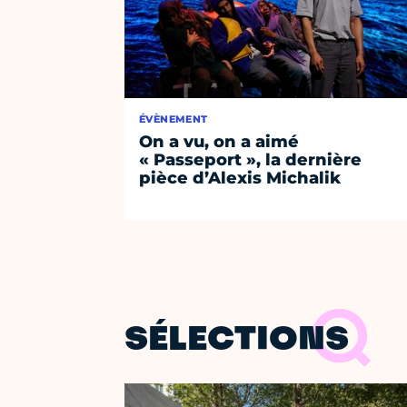
ÉVÈNEMENT
On a vu, on a aimé
« Passeport », la dernière
pièce d’Alexis Michalik
SÉLECTIONS