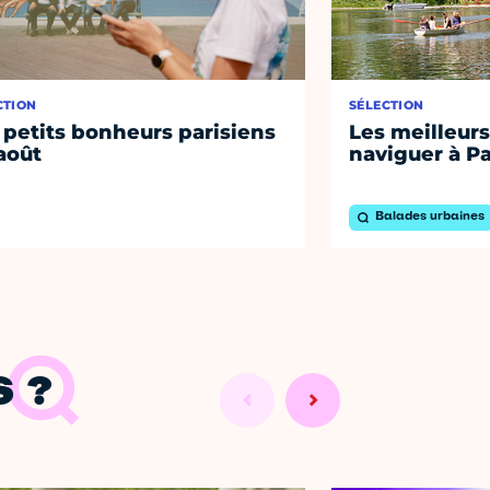
CTION
SÉLECTION
 petits bonheurs parisiens
Les meilleurs
août
naviguer à Pa
Balades urbaines
 ?