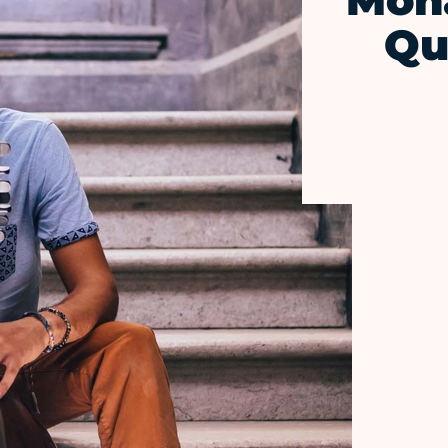
Moh
Qu