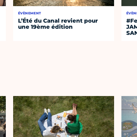
ÉVÈNEMENT
ÉVÈN
L’Été du Canal revient pour
#Fe
une 19ème édition
JA
SA