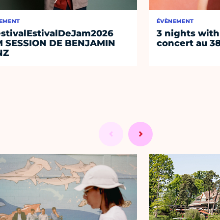
EMENT
ÉVÈNEMENT
stivalEstivalDeJam2026
3 nights with
M SESSION DE BENJAMIN
concert au 38
NZ