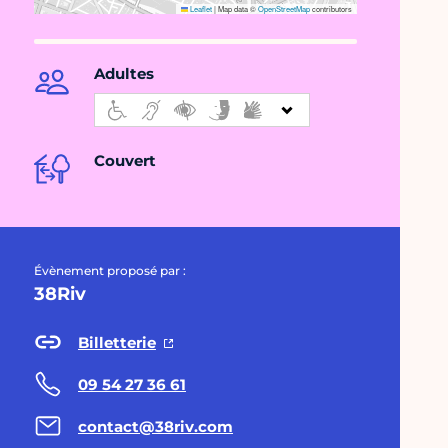
Leaflet
|
Map data ©
OpenStreetMap
contributors
Adultes
Couvert
Évènement proposé par :
38Riv
Billetterie
09 54 27 36 61
contact@38riv.com