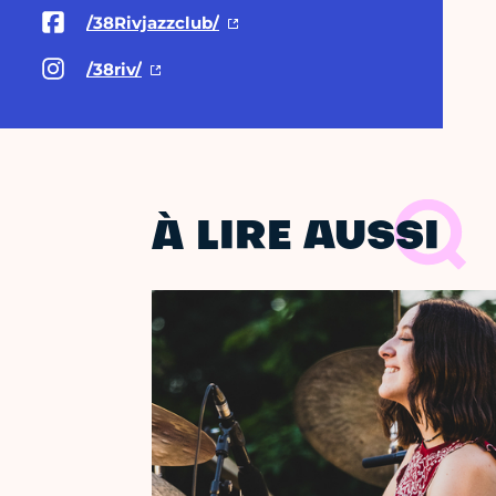
/38Rivjazzclub/
/38riv/
À LIRE AUSSI