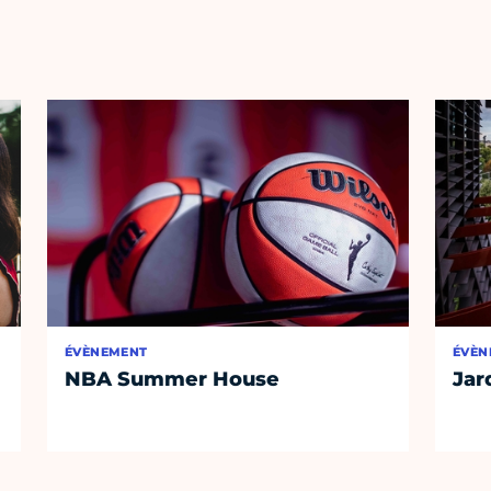
ÉVÈNEMENT
ÉVÈN
NBA Summer House
Jar