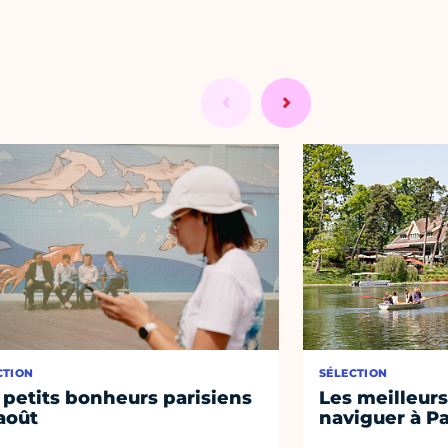
CTION
SÉLECTION
 petits bonheurs parisiens
Les meilleurs
août
naviguer à Pa