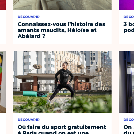
DÉCOUVRIR
DÉCO
Connaissez-vous l’histoire des
3 b
amants maudits, Héloïse et
pod
Abélard ?
DÉCOUVRIR
DÉCO
Où faire du sport gratuitement
On 
à Paris quand on est une
du 