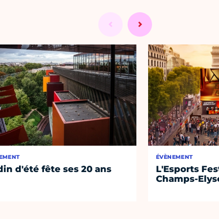
EMENT
ÉVÈNEMENT
din d'été fête ses 20 ans
L'Esports Fest
Champs-Elys