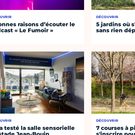
UVRIR
DÉCOUVRIR
onnes raisons d’écouter le
5 jardins où s
cast « Le Fumoir »
sans rien dép
UVRIR
DÉCOUVRIR
a testé la salle sensorielle
7 courses à p
stade Jean-Bouin
s'inscrire po