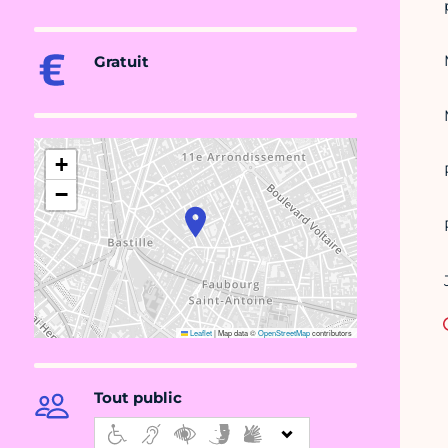
Gratuit
+
−
Leaflet
|
Map data ©
OpenStreetMap
contributors
Tout public