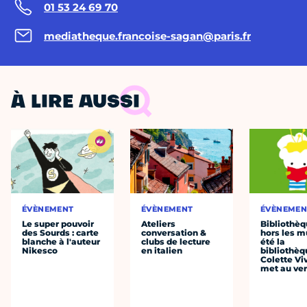
01 53 24 69 70
mediatheque.francoise-sagan@paris.fr
À LIRE AUSSI
ÉVÈNEMENT
ÉVÈNEMENT
ÉVÈNEMEN
Le super pouvoir
Ateliers
Bibliothè
des Sourds : carte
conversation &
hors les mu
blanche à l'auteur
clubs de lecture
été la
Nikesco
en italien
bibliothèq
Colette Viv
met au vert