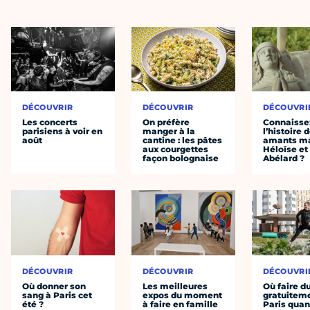
DÉCOUVRIR
DÉCOUVRIR
DÉCOUVRI
Les concerts
On préfère
Connaisse
parisiens à voir en
manger à la
l’histoire 
août
cantine : les pâtes
amants ma
aux courgettes
Héloïse et
façon bolognaise
Abélard ?
DÉCOUVRIR
DÉCOUVRIR
DÉCOUVRI
Où donner son
Les meilleures
Où faire d
sang à Paris cet
expos du moment
gratuitem
été ?
à faire en famille
Paris quan