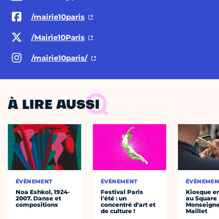
/mairie10paris
/Mairie10Paris
/mairie10paris/
À LIRE AUSSI
ÉVÈNEMENT
ÉVÈNEMENT
ÉVÈNEMEN
Noa Eshkol, 1924-
Festival Paris
Kiosque en
2007. Danse et
l'été : un
au Square
compositions
concentré d'art et
Monseigne
de culture !
Maillet