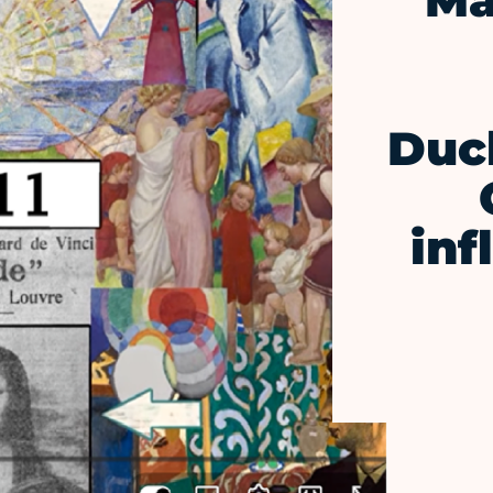
Ma
Duc
inf