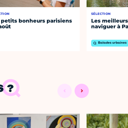
CTION
SÉLECTION
 petits bonheurs parisiens
Les meilleurs
août
naviguer à Pa
Balades urbaines
 ?