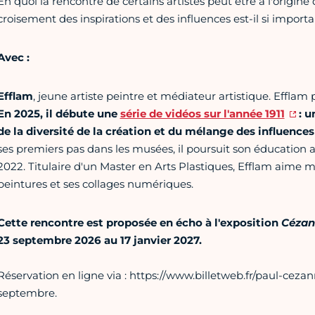
En quoi la rencontre de certains artistes peut être à l'origin
croisement des inspirations et des influences est-il si import
Avec :
Efflam
, jeune artiste peintre et médiateur artistique. Effla
En 2025, il débute une
série de vidéos sur l'année 1911
: u
de la diversité de la création et du mélange des influences
ses premiers pas dans les musées, il poursuit son éducation ar
2022. Titulaire d'un Master en Arts Plastiques, Efflam aime mê
peintures et ses collages numériques.
Cette rencontre est proposée en écho à l'exposition
Cézan
23 septembre 2026 au 17 janvier 2027.
Réservation en ligne via : https://www.billetweb.fr/paul-ceza
septembre.