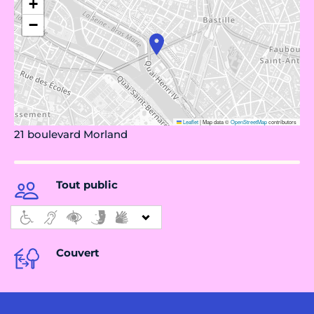
+
−
Leaflet
|
Map data ©
OpenStreetMap
contributors
21 boulevard Morland
Tout public
Couvert