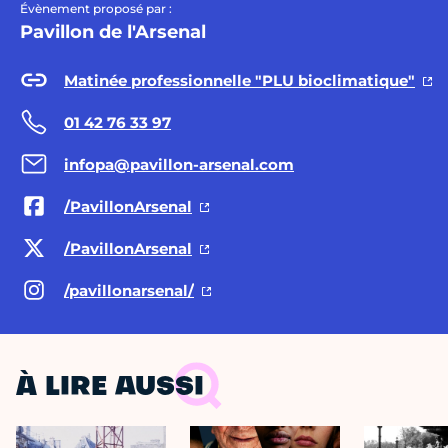
Évènement proposé par :
Pavillon de l'Arsenal
Matinée professionnelle "PLU bioclimatique"
01 42 76 33 97
infopa@pavillon-arsenal.com
/PavillonArsenal
/PavillonArsenal
/pavillonarsenal/
À LIRE AUSSI