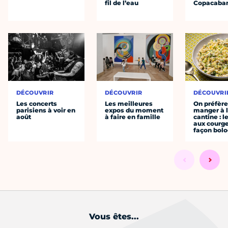
fil de l’eau
Copacaba
DÉCOUVRIR
DÉCOUVRIR
DÉCOUVRI
Les concerts
Les meilleures
On préfèr
parisiens à voir en
expos du moment
manger à 
août
à faire en famille
cantine : l
aux courge
façon bol
Vous êtes...