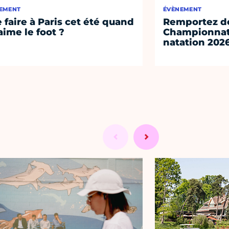
EMENT
ÉVÈNEMENT
 faire à Paris cet été quand
Remportez de
aime le foot ?
Championnat
natation 202