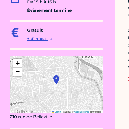
De 15 h à 16 h
Évènement terminé
Gratuit
+ d'infos :
+
−
Leaflet
|
Map data ©
OpenStreetMap
contributors
210 rue de Belleville