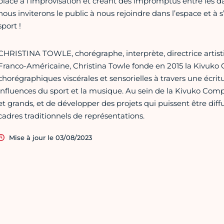
place à l’improvisation et créant des impromptus entre les dan
nous inviterons le public à nous rejoindre dans l’espace et à 
sport !
CHRISTINA TOWLE, chorégraphe, interprète, directrice artisti
Franco-Américaine, Christina Towle fonde en 2015 la Kivuko
chorégraphiques viscérales et sensorielles à travers une écr
influences du sport et la musique. Au sein de la Kivuko Compag
et grands, et de développer des projets qui puissent être dif
cadres traditionnels de représentations.
Mise à jour le 03/08/2023