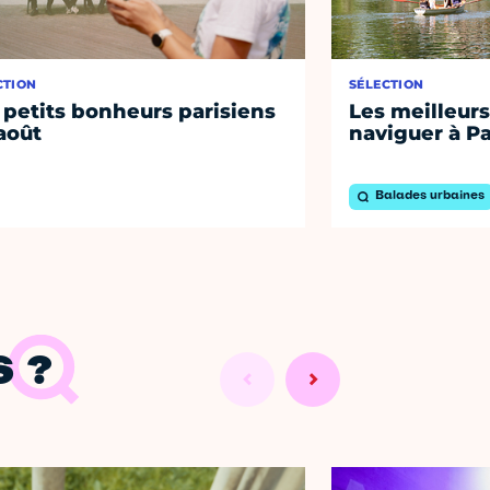
CTION
SÉLECTION
 petits bonheurs parisiens
Les meilleurs
août
naviguer à Pa
Balades urbaines
 ?