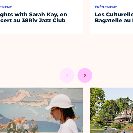
EMENT
ÉVÈNEMENT
ights with Sarah Kay, en
Les Culturell
cert au 38Riv Jazz Club
Bagatelle au 