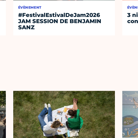
ÉVÈNEMENT
ÉVÈN
#FestivalEstivalDeJam2026
3 n
JAM SESSION DE BENJAMIN
con
SANZ