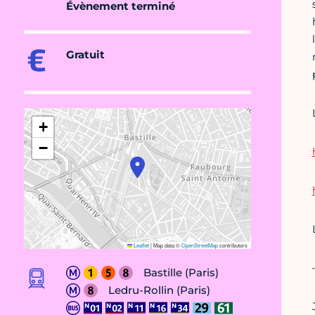
Évènement terminé
Gratuit
+
−
Leaflet
|
Map data ©
OpenStreetMap
contributors
Bastille (Paris)
Ledru-Rollin (Paris)