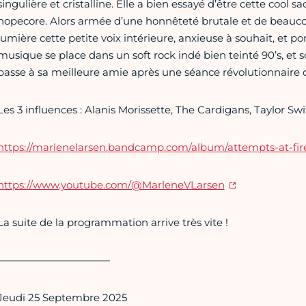
singulière et cristalline. Elle a bien essayé d’être cette cool s
hopecore. Alors armée d’une honnêteté brutale et de beauco
lumière cette petite voix intérieure, anxieuse à souhait, et p
musique se place dans un soft rock indé bien teinté 90’s, e
passe à sa meilleure amie après une séance révolutionnaire 
Les 3 influences : Alanis Morissette, The Cardigans, Taylor Swi
https://marlenelarsen.bandcamp.com/album/attempts-at-fir
https:
//www.youtube.com/@MarleneVLarsen
La suite de la programmation arrive très vite !
———————————
Jeudi 25 Septembre 2025