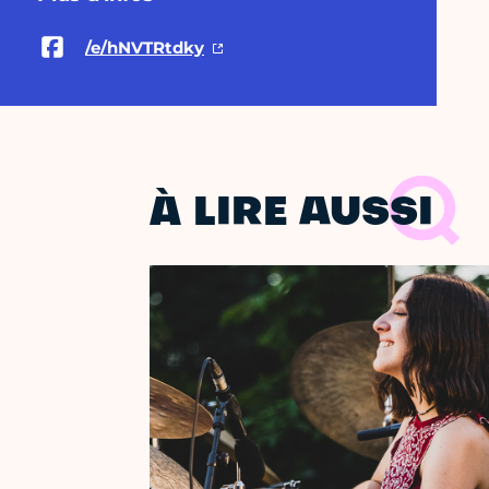
/e/hNVTRtdky
À LIRE AUSSI