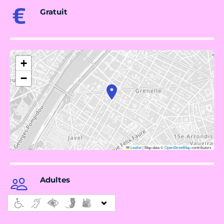
Gratuit
+
−
Leaflet
|
Map data ©
OpenStreetMap
contributors
Adultes