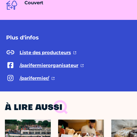
Couvert
Plus d'infos
Liste des producteurs
/parifermierorganisateur
/parifermier/
À LIRE AUSSI