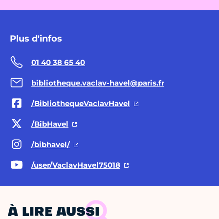
Plus d'infos
01 40 38 65 40
bibliotheque.vaclav-havel@paris.fr
/BibliothequeVaclavHavel
/BibHavel
/bibhavel/
/user/VaclavHavel75018
À LIRE AUSSI