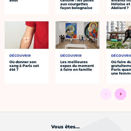
août
cantine : les pâtes
amants ma
aux courgettes
Héloïse et
façon bolognaise
Abélard ?
DÉCOUVRIR
DÉCOUVRIR
DÉCOUVRI
Où donner son
Les meilleures
Où faire d
sang à Paris cet
expos du moment
gratuitem
été ?
à faire en famille
Paris quan
une femm
Vous êtes...