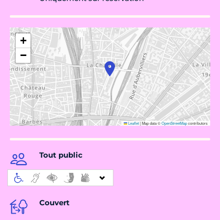
+
−
Leaflet
|
Map data ©
OpenStreetMap
contributors
Tout public
Couvert