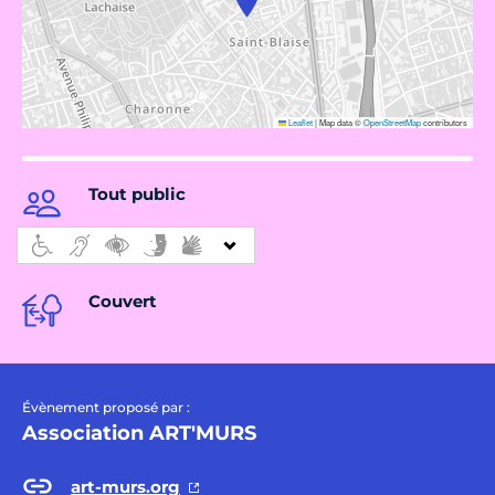
Leaflet
|
Map data ©
OpenStreetMap
contributors
Tout public
Couvert
Évènement proposé par :
Association ART'MURS
art-murs.org