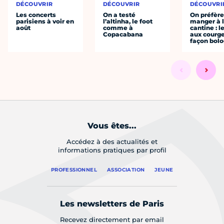
DÉCOUVRIR
DÉCOUVRIR
DÉCOUVRI
Les concerts
On a testé
On préfèr
parisiens à voir en
l’altinha, le foot
manger à 
août
comme à
cantine : l
Copacabana
aux courge
façon bol
Vous êtes...
Accédez à des actualités et
informations pratiques par profil
PROFESSIONNEL
ASSOCIATION
JEUNE
Les newsletters de Paris
Recevez directement par email