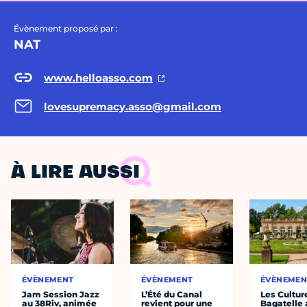
Évènement proposé par :
NAT
www.helloasso.com
lovesupremacy.asso@gmail.com
À LIRE AUSSI
ÉVÈNEMENT
ÉVÈNEMENT
ÉVÈNEMEN
Jam Session Jazz
L’Été du Canal
Les Cultur
au 38Riv, animée
revient pour une
Bagatelle 