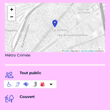
+
−
Leaflet
|
Map data ©
OpenStreetMap
contributors
Métro Crimée
Tout public
Couvert