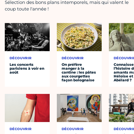
Sélection des bons plans intemporels, mais qui valent le
coup toute l'année !
DÉCOUVRIR
DÉCOUVRIR
DÉCOUVRI
Les concerts
On préfère
Connaisse
parisiens à voir en
manger à la
l’histoire 
août
cantine : les pâtes
amants ma
aux courgettes
Héloïse et
façon bolognaise
Abélard ?
DÉCOUVRIR
DÉCOUVRIR
DÉCOUVRI