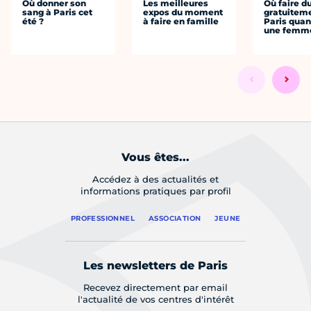
Où donner son
Les meilleures
Où faire d
sang à Paris cet
expos du moment
gratuitem
été ?
à faire en famille
Paris quan
une femm
Vous êtes...
Accédez à des actualités et
informations pratiques par profil
PROFESSIONNEL
ASSOCIATION
JEUNE
Les newsletters de Paris
Recevez directement par email
l'actualité de vos centres d'intérêt