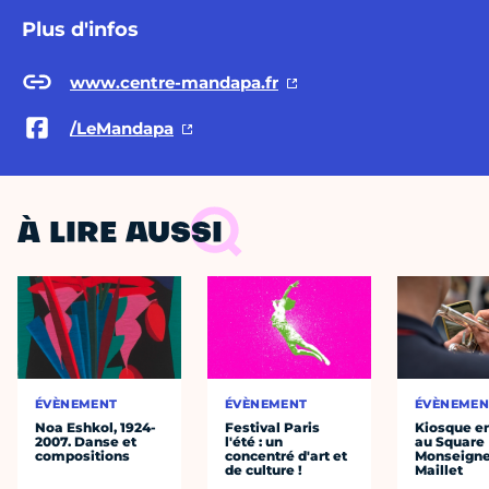
Plus d'infos
www.centre-mandapa.fr
/LeMandapa
À LIRE AUSSI
ÉVÈNEMENT
ÉVÈNEMENT
ÉVÈNEMEN
Noa Eshkol, 1924-
Festival Paris
Kiosque en
2007. Danse et
l'été : un
au Square
compositions
concentré d'art et
Monseigne
de culture !
Maillet