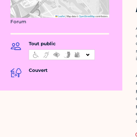
Leaflet
|
Map data ©
OpenStreetMap
contributors
Forum
Tout public
Couvert