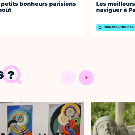
 petits bonheurs parisiens
Les meilleurs
août
naviguer à Pa
Balades urbaines
 ?