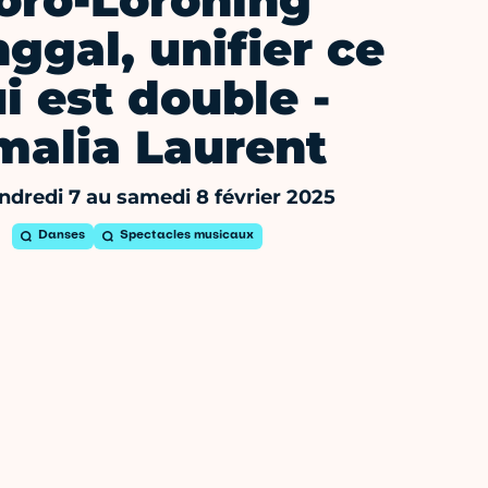
oro-Loroning
ggal, unifier ce
i est double -
malia Laurent
ndredi 7 au samedi 8 février 2025
Danses
Spectacles musicaux