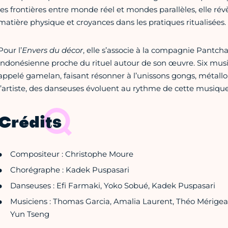
les frontières entre monde réel et mondes parallèles, elle rév
matière physique et croyances dans les pratiques ritualisées.
Pour l’
Envers du décor
, elle s’associe à la compagnie Pantc
indonésienne proche du rituel autour de son œuvre. Six mu
appelé gamelan, faisant résonner à l’unissons gongs, métallop
l’artiste, des danseuses évoluent au rythme de cette musiqu
Crédits
Compositeur : Christophe Moure
Chorégraphe : Kadek Puspasari
Danseuses : Efi Farmaki, Yoko Sobué, Kadek Puspasari
Musiciens : Thomas Garcia, Amalia Laurent, Théo Mérigeau
Yun Tseng