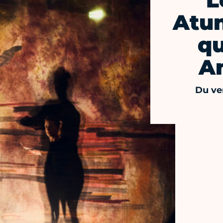
L
Atun
qu
A
Du ve