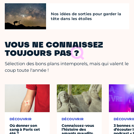
Nos idées de sorties pour garder la
tête dans les étoiles
VOUS NE CONNAISSEZ
TOUJOURS PAS ?
Sélection des bons plans intemporels, mais qui valent le
coup toute l'année !
DÉCOUVRIR
DÉCOUVRIR
DÉCOUVRI
Où donner son
Connaissez-vous
3 bonnes r
sang à Paris cet
l’histoire des
d’écouter 
été ?
amants maudits,
podcast « 