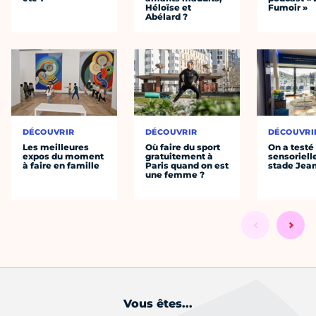
Héloïse et
Fumoir »
Abélard ?
DÉCOUVRIR
DÉCOUVRIR
DÉCOUVRI
Les meilleures
Où faire du sport
On a testé 
expos du moment
gratuitement à
sensoriell
à faire en famille
Paris quand on est
stade Jea
une femme ?
Vous êtes...