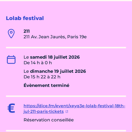
Lolab festival
211
211 Av. Jean Jaurès, Paris 19e
Le
samedi 18 juillet 2026
De 14 h à 0 h
Le
dimanche 19 juillet 2026
De 15 h 22 à 22 h
Évènement terminé
https://dice.fm/event/xeyq3e-lolab-festival-18th-
jul-211-paris-tickets
Réservation conseillée