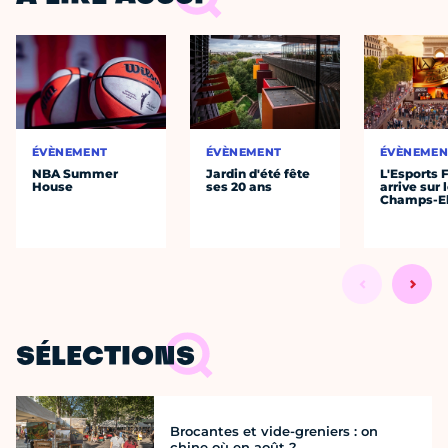
ÉVÈNEMENT
ÉVÈNEMENT
ÉVÈNEMEN
NBA Summer
Jardin d'été fête
L'Esports 
House
ses 20 ans
arrive sur 
Champs-E
SÉLECTIONS
Brocantes et vide-greniers : on
chine où en août ?