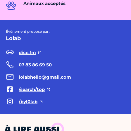
Animaux acceptés
Évènement proposé par :
Lolab
dice.fm
07 83 86 69 50
lolabhello@gmail.com
/search/top
/byl0lab
À LIRE AUSSI