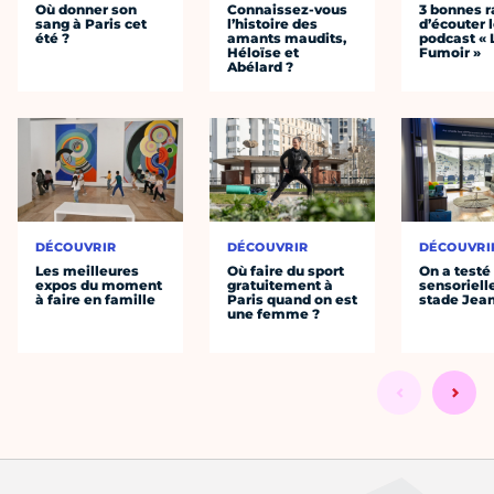
Où donner son
Connaissez-vous
3 bonnes r
sang à Paris cet
l’histoire des
d’écouter 
été ?
amants maudits,
podcast « 
Héloïse et
Fumoir »
Abélard ?
DÉCOUVRIR
DÉCOUVRIR
DÉCOUVRI
Les meilleures
Où faire du sport
On a testé 
expos du moment
gratuitement à
sensoriell
à faire en famille
Paris quand on est
stade Jea
une femme ?