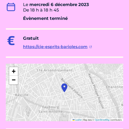
Le
mercredi 6 décembre 2023
De 18 h à 18 h 45
Évènement terminé
Gratuit
https://cie-esprits-barioles.com
+
−
Leaflet
|
Map data ©
OpenStreetMap
contributors