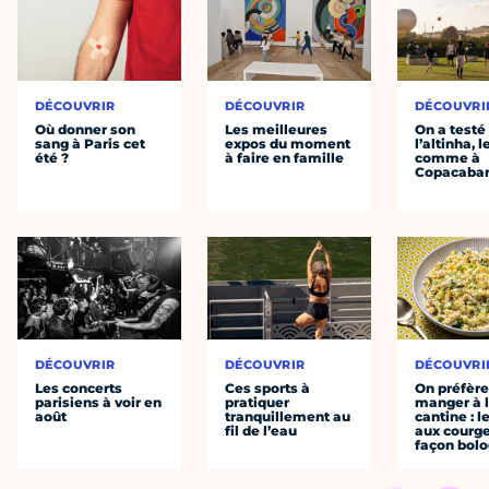
DÉCOUVRIR
DÉCOUVRIR
DÉCOUVRI
Où donner son
Les meilleures
On a testé
sang à Paris cet
expos du moment
l’altinha, l
été ?
à faire en famille
comme à
Copacaba
DÉCOUVRIR
DÉCOUVRIR
DÉCOUVRI
Les concerts
Ces sports à
On préfèr
parisiens à voir en
pratiquer
manger à 
août
tranquillement au
cantine : l
fil de l’eau
aux courge
façon bol