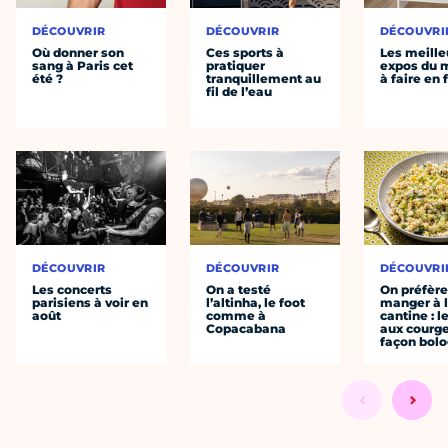
DÉCOUVRIR
DÉCOUVRIR
DÉCOUVRI
Où donner son
Ces sports à
Les meille
sang à Paris cet
pratiquer
expos du
été ?
tranquillement au
à faire en 
fil de l’eau
DÉCOUVRIR
DÉCOUVRIR
DÉCOUVRI
Les concerts
On a testé
On préfèr
parisiens à voir en
l’altinha, le foot
manger à 
août
comme à
cantine : l
Copacabana
aux courge
façon bol