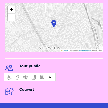
+
−
Leaflet
|
Map data ©
OpenStreetMap
contributors
Tout public
Couvert