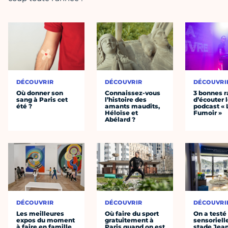
DÉCOUVRIR
DÉCOUVRIR
DÉCOUVRI
Où donner son
Connaissez-vous
3 bonnes r
sang à Paris cet
l’histoire des
d’écouter 
été ?
amants maudits,
podcast « 
Héloïse et
Fumoir »
Abélard ?
DÉCOUVRIR
DÉCOUVRIR
DÉCOUVRI
Les meilleures
Où faire du sport
On a testé 
expos du moment
gratuitement à
sensoriell
à faire en famille
Paris quand on est
stade Jea