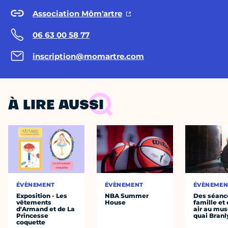
Association Môm'artre
06 63 00 58 77
inscription@momartre.com
À LIRE AUSSI
ÉVÈNEMENT
ÉVÈNEMENT
ÉVÈNEMEN
Exposition - Les
NBA Summer
Des séanc
vêtements
House
famille et 
d'Armand et de La
air au mu
Princesse
quai Branl
coquette