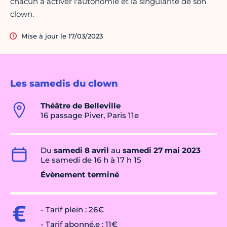
chacun à activer l'autonomie et la singularité de son
clown.
Mise à jour le 17/03/2023
Les samedis du clown
Théâtre de Belleville
16 passage Piver, Paris 11e
Du
samedi 8 avril
au
samedi 27 mai 2023
Le samedi de 16 h à 17 h 15
Évènement terminé
- Tarif plein
:
26€
- Tarif abonné.e : 11€