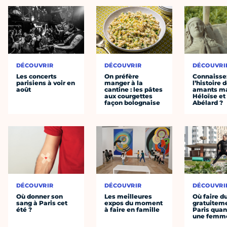
DÉCOUVRIR
DÉCOUVRIR
DÉCOUVRI
Les concerts
On préfère
Connaisse
parisiens à voir en
manger à la
l’histoire 
août
cantine : les pâtes
amants ma
aux courgettes
Héloïse et
façon bolognaise
Abélard ?
DÉCOUVRIR
DÉCOUVRIR
DÉCOUVRI
Où donner son
Les meilleures
Où faire d
sang à Paris cet
expos du moment
gratuitem
été ?
à faire en famille
Paris quan
une femm