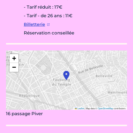
- Tarif réduit : 17€
- Tarif - de 26 ans : 11€
Billetterie
Réservation conseillée
+
−
Leaflet
|
Map data ©
OpenStreetMap
contributors
16 passage Piver