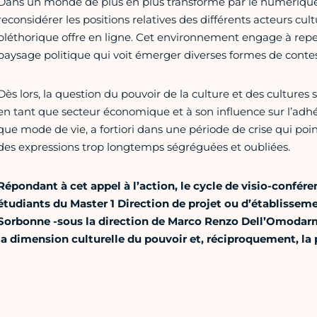
Dans un monde de plus en plus transformé par le numérique,
reconsidérer les positions relatives des différents acteurs cult
pléthorique offre en ligne. Cet environnement engage à repe
paysage politique qui voit émerger diverses formes de contesta
Dès lors, la question du pouvoir de la culture et des cultures 
en tant que secteur économique et à son influence sur l’adhés
que mode de vie, a fortiori dans une période de crise qui poi
des expressions trop longtemps ségréguées et oubliées.
Répondant à cet appel à l’action, le cycle de visio-confér
étudiants du Master 1 Direction de projet ou d’établissemen
Sorbonne -sous la direction de Marco Renzo Dell’Omodarme
la dimension culturelle du pouvoir et, réciproquement, la 