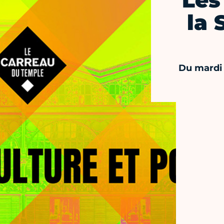
Les
la 
Du mardi 