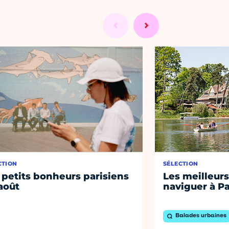
CTION
SÉLECTION
 petits bonheurs parisiens
Les meilleurs
août
naviguer à Pa
Balades urbaines