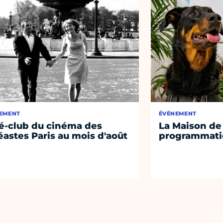
EMENT
ÉVÈNEMENT
é-club du cinéma des
La Maison de 
éastes Paris au mois d'août
programmati