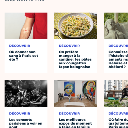
DÉCOUVRIR
DÉCOUVRIR
DÉCOUVRI
Où donner son
On préfère
Connaisse
sang à Paris cet
manger à la
l’histoire 
été ?
cantine : les pâtes
amants ma
aux courgettes
Héloïse et
façon bolognaise
Abélard ?
DÉCOUVRIR
DÉCOUVRIR
DÉCOUVRI
Les concerts
Les meilleures
Où faire d
parisiens à voir en
expos du moment
gratuitem
août
à faire en famille
Paris quan