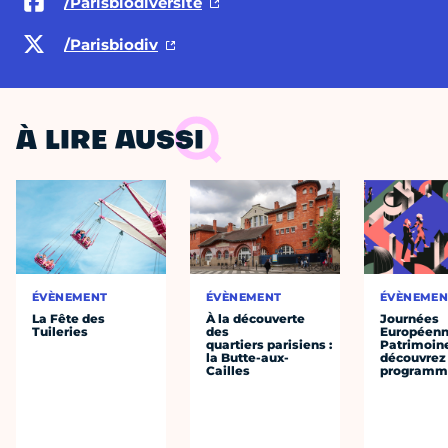
/Parisbiodiversite
/Parisbiodiv
À LIRE AUSSI
ÉVÈNEMENT
ÉVÈNEMENT
ÉVÈNEMEN
La Fête des
À la découverte
Journées
Tuileries
des
Européenn
quartiers parisiens :
Patrimoine
la Butte-aux-
découvrez 
Cailles
programme