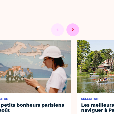
CTION
SÉLECTION
 petits bonheurs parisiens
Les meilleurs
août
naviguer à Pa