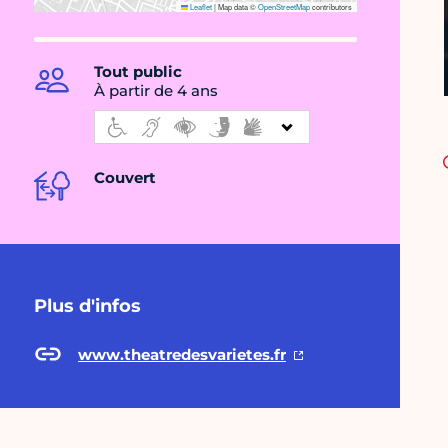
Leaflet
|
Map data ©
OpenStreetMap
contributors
Tout public
À partir de 4 ans
Couvert
Plus d'infos
www.theatredesvarietes.fr