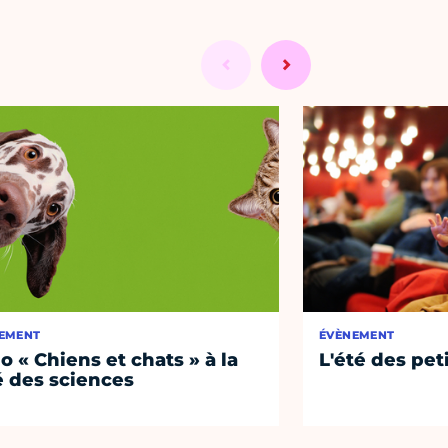
EMENT
ÉVÈNEMENT
o « Chiens et chats » à la
L'été des pet
é des sciences