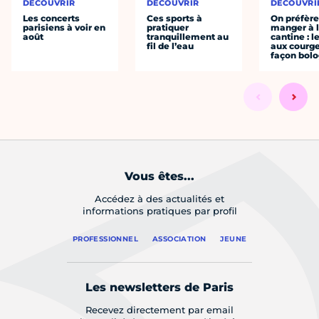
DÉCOUVRIR
DÉCOUVRIR
DÉCOUVRI
Les concerts
Ces sports à
On préfèr
parisiens à voir en
pratiquer
manger à 
août
tranquillement au
cantine : l
fil de l’eau
aux courge
façon bol
Vous êtes...
Accédez à des actualités et
informations pratiques par profil
PROFESSIONNEL
ASSOCIATION
JEUNE
Les newsletters de Paris
Recevez directement par email