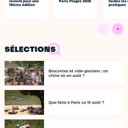
revient pour une
Paris Plages 2026
toutes les 
19ème édition
pratiques
SÉLECTIONS
Brocantes et vide-greniers : on
chine où en août ?
Que faire à Paris ce 15 août ?