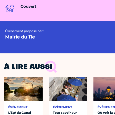
Couvert
Évènement proposé par :
Mairie du 11e
À LIRE AUSSI
ÉVÈNEMENT
ÉVÈNEMENT
ÉVÈNEMEN
L’Été du Canal
Tout savoir sur
Où voir la 