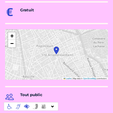
Gratuit
+
−
Leaflet
|
Map data ©
OpenStreetMap
contributors
Tout public