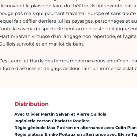
découvrant le plaisir de faire du théâtre. Ils ont inventé, pa
bouge pas mais qui pourtant traverse l’Europe et sans doute
lequel fait défiler derrière lui les paysages, personnages et au
Toute la saveur du spectacle tient au contraste drolatique e
Martin-Salvan virtuose d’un langage non répertorié, et l’agi
Guillois survolté et en maillot de bain.
Ces Laurel et Hardy des temps modernes nous entraînent d
à force d’astuces et de gags déclenchant un immense éclat de
Distribution
Avec Olivier Martin Salvan et Pierre Guillois
Ingénierie carton Charlotte Rodière
Régie générale Max Potiron en alternance avec Colin Pla
Régie plateau Emilie Poitaux en alternance avec Elvire Ta