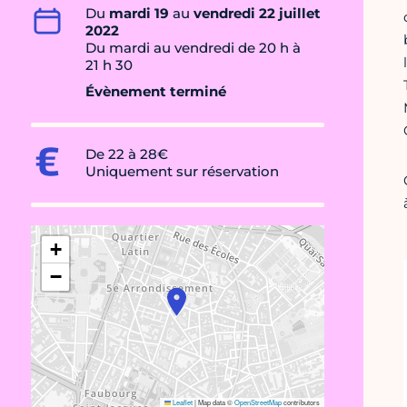
Du
mardi 19
au
vendredi 22 juillet
2022
Du mardi au vendredi de 20 h à
21 h 30
Évènement terminé
De 22 à 28€
Uniquement sur réservation
+
−
Leaflet
|
Map data ©
OpenStreetMap
contributors