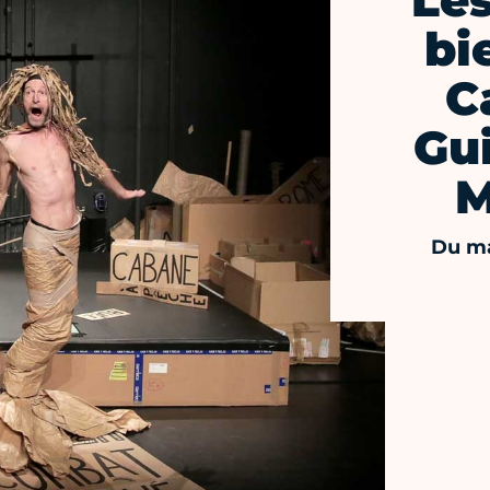
Les
bi
C
Gui
M
Du ma