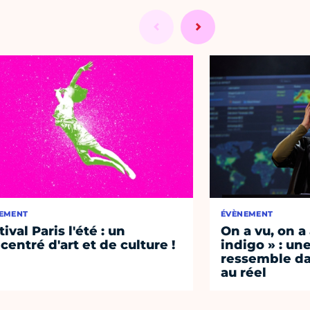
EMENT
ÉVÈNEMENT
ival Paris l'été : un
On a vu, on a
centré d'art et de culture !
indigo » : une
ressemble d
au réel