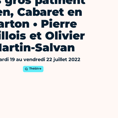
 gros patinent
en, Cabaret en
arton • Pierre
llois et Olivier
artin-Salvan
rdi 19 au vendredi 22 juillet 2022
Théâtre