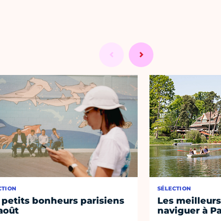
CTION
SÉLECTION
 petits bonheurs parisiens
Les meilleurs
août
naviguer à Pa